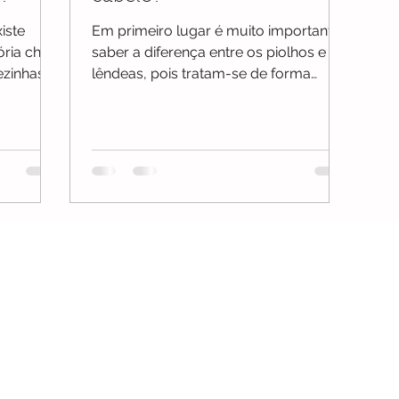
iste
Em primeiro lugar é muito importante
ria cheia
saber a diferença entre os piolhos e as
ezinhas”
lêndeas, pois tratam-se de forma
diferente. Pode-se usar um...
- Faro
Siga-nos:
o, nº 204, RC Esq.
gmail.com