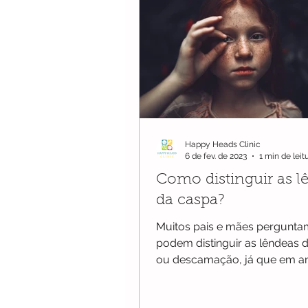
Happy Heads Clinic
6 de fev. de 2023
1 min de leit
Como distinguir as l
da caspa?
Muitos pais e mães pergunt
podem distinguir as lêndeas 
ou descamação, já que em 
casos encontramos pequenos 