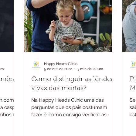
Happy Heads Clinic
ura
5 de out. de 2022
3 min de leitura
êndeas
Como distinguir as lêndeas
Pi
vivas das mortas?
M
am como
Na Happy Heads Clinic uma das
Se
da caspa
perguntas que os pais costumam
sa
ambos os
fazer é: como consigo verificar as
es
'"pontin
lêndeas vivas das "mortas"?
de