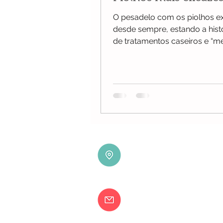
O pesadelo com os piolhos ex
desde sempre, estando a histó
de tratamentos caseiros e “m
das avozinhas, e mais...
Happy Heads Clinic 
Avenida 5 de Outubr
8000-075 Faro
happyheadsclinic@