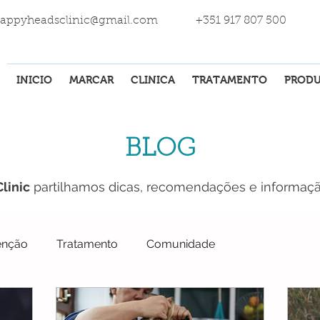
appyheadsclinic@gmail.com
+351 917 807 500
INICIO
MARCAR
CLINICA
TRATAMENTO
PROD
BLOG
linic
partilhamos dicas, recomendações e informaçã
enção
Tratamento
Comunidade