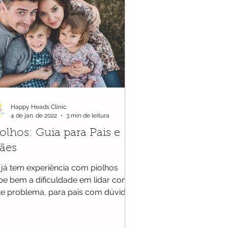
Happy Heads Clinic
4 de jan. de 2022
3 min de leitura
olhos: Guia para Pais e
ães
 já tem experiência com piolhos
be bem a dificuldade em lidar com
te problema, para pais com dúvidas
ixamos aqui um Guia sobre...