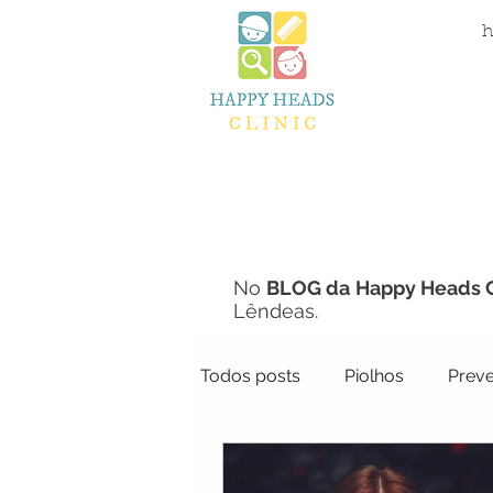
Clinica do Piolho
h
Algarve
No
BLOG da
Happy Heads C
Lêndeas.
Todos posts
Piolhos
Prev