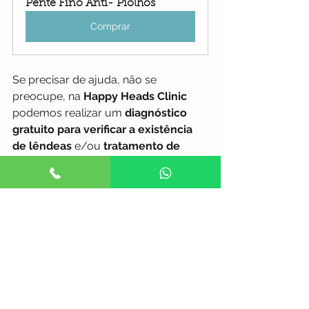
Pente Fino Anti- Piolhos
Comprar
Se precisar de ajuda, não se 
preocupe, na 
Happy Heads Clinic
podemos realizar um 
diagnóstico 
gratuito para verificar a existência 
de lêndeas
 e/ou 
tratamento de 
piolhos e lêndeas  100% Natural, 
Eficaz e Seguro
 sendo adequado a 
todas as idades, pessoas com 
alergias e grávidas.
#lendeas
#piolhos
#tratamentopiolhos
#pentepiolhos
Piolhos
Tratamento