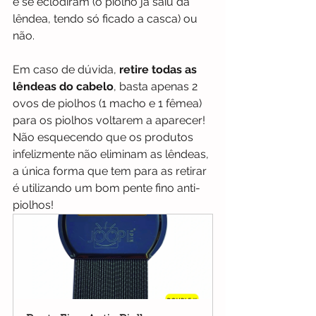
é se eclodiram (o piolho já saiu da 
lêndea, tendo só ficado a casca) ou 
não.  
Em caso de dúvida, 
retire todas as 
lêndeas do cabelo
, basta apenas 2 
ovos de piolhos (1 macho e 1 fêmea) 
para os piolhos voltarem a aparecer! 
Não esquecendo que os produtos 
infelizmente não eliminam as lêndeas, 
a única forma que tem para as retirar 
é utilizando um bom pente fino anti-
piolhos! 