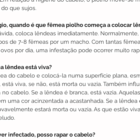
 do que sujos.
io, quando é que fêmea piolho começa a colocar l
ávida, coloca lêndeas imediatamente. Normalmente, 
pos de 7-8 fêmeas por um macho. Com tantas fêmeas
 ovos por dia, uma infestação pode ocorrer muito ra
a lêndea está viva?
dea do cabelo e colocá-la numa superfície plana, es
, está viva, se não, está morta ou vazia. Também influ
no cabelo. Se a lêndea é branca, está vazia. Aquela
êm uma cor acinzentada a acastanhada. Se a lêndea e
ovavelmente estará morta ou vazia. As que estão viva
eludo.
iver infectado, posso rapar o cabelo?