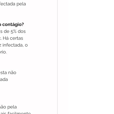
fectada pela 
o contágio?
s de 5% dos 
. Há certas 
infectada, o 
rio.
esta não 
cada 
ão pela 
ais facilmente 