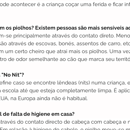
ode acontecer é a criança coçar uma ferida e ficar in
m os piolhos? Existem pessoas são mais sensíveis a
m-se principalmente através do contato direto. Meno
ão através de escovas, bonés, assentos de carro, etc
 um certo cheiro que atrai mais os piolhos. Uma vez 
tro de odor semelhante ao cão que marca seu territó
a "No Nit"?
 define caso se encontre lêndeas (nits) numa criança, 
a escola até que esteja completamente limpa. É apli
A, na Europa ainda não é habitual.
al de falta de higiene em casa?
através do contato directo de cabeça com cabeça e n
 Em relação à higiene do cabelo, o piolho move-se m