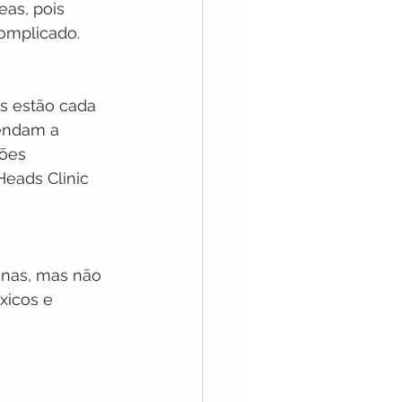
as, pois 
omplicado. 
s estão cada 
endam a 
ões 
Heads Clinic 
enas, mas não 
xicos e 