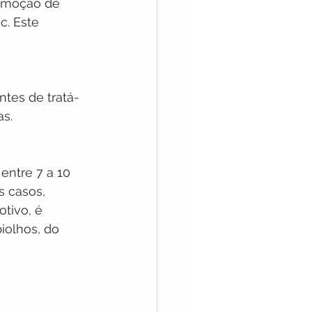
remoção de 
. Este 
ntes de tratá-
s.
ntre 7 a 10 
s casos, 
tivo, é 
olhos, do 