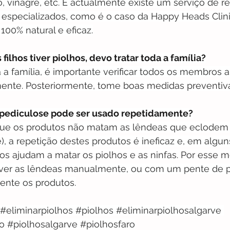
, vinagre, etc. E actualmente existe um serviço de 
 especializados, como é o caso da Happy Heads Clinic
100% natural e eficaz.
filhos tiver piolhos, devo tratar toda a família?
a a família, é importante verificar todos os membros a
ente. Posteriormente, tome boas medidas preventiva
 pediculose pode ser usado repetidamente?
ue os produtos não matam as lêndeas que eclodem e
e), a repetição destes produtos é ineficaz e, em algun
os ajudam a matar os piolhos e as ninfas. Por esse mo
ver as lêndeas manualmente, ou com um pente de pi
ente os produtos.
#eliminarpiolhos
#piolhos
#eliminarpiolhosalgarve
ro
#piolhosalgarve
#piolhosfaro