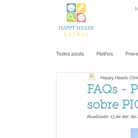
Clinica do Piolho
h
Algarve
Todos posts
Piolhos
Prev
Happy Heads Clin
FAQs - P
sobre P
Atualizado:
13 de abr. de