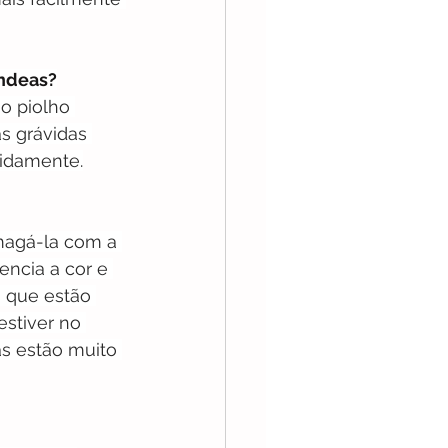
êndeas?
o piolho 
 grávidas 
pidamente.
magá-la com a 
encia a cor e 
s que estão 
stiver no 
s estão muito 