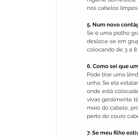
nos cabelos limpos
5. Num novo contág
Se é uma piolho gr
desloca-se em gru
colocando de 3 a 8
6. Como sei que um
Pode tirar uma lên
unha. Se ela estalar
onde está colocada 
vivas geralmente t
meio do cabelo, pr
perto do couro cab
7. Se meu filho est