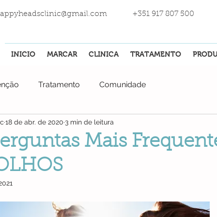
appyheadsclinic@gmail.com
+351 917 807 500
INICIO
MARCAR
CLINICA
TRATAMENTO
PROD
enção
Tratamento
Comunidade
ic
18 de abr. de 2020
3 min de leitura
erguntas Mais Frequent
IOLHOS
 2021