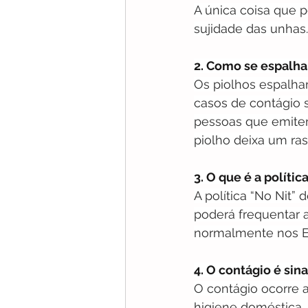
A única coisa que p
sujidade das unhas.
2. Como se espalha
Os piolhos espalha
casos de contágio s
pessoas que emitem
piolho deixa um ras
3. O que é a polític
A política “No Nit”
poderá frequentar 
normalmente nos EU
4. O contágio é sin
O contágio ocorre 
higiene doméstica.