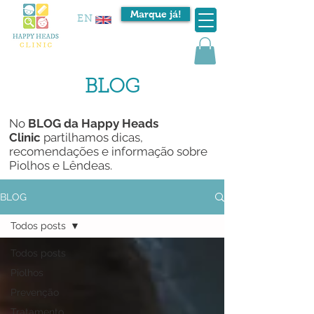
Marque já!
EN
BLOG
No
BLOG da
Happy Heads
Clinic
partilhamos dicas,
recomendações e informação sobre
Piolhos e Lêndeas.
BLOG
Todos posts
Todos posts
Piolhos
Prevenção
Tratamento