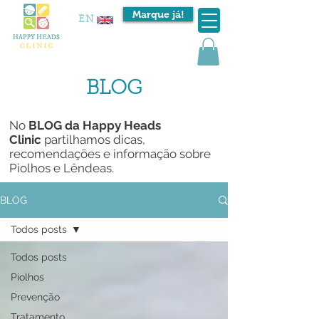
Marque já!
EN
BLOG
No
BLOG da
Happy Heads
Clinic
partilhamos dicas,
recomendações e informação sobre
Piolhos e Lêndeas.
BLOG
Todos posts
Todos posts
Piolhos
Prevenção
Tratamento