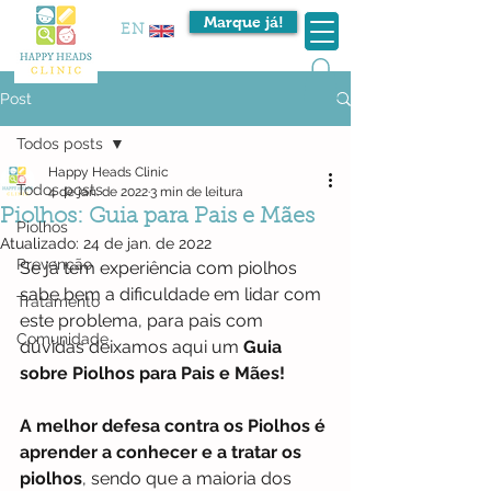
Marque já!
EN
Post
Todos posts
Happy Heads Clinic
Todos posts
4 de jan. de 2022
3 min de leitura
Piolhos: Guia para Pais e Mães
Piolhos
Atualizado:
24 de jan. de 2022
Prevenção
Se já tem experiência com piolhos 
sabe bem a dificuldade em lidar com 
Tratamento
este problema, para pais com 
Comunidade
dúvidas deixamos aqui um 
Guia 
sobre Piolhos para Pais e Mães!
A melhor defesa contra os Piolhos é 
aprender a conhecer e a tratar os 
piolhos
, sendo que a maioria dos 