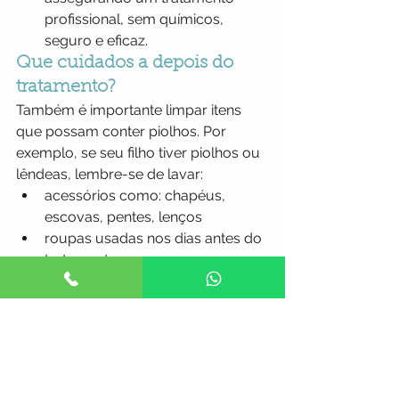
profissional, sem químicos, 
seguro e eficaz.
Que cuidados a depois do 
tratamento?
Também é importante limpar itens 
que possam conter piolhos. Por 
exemplo, se seu filho tiver piolhos ou 
lêndeas, lembre-se de lavar:
acessórios como: chapéus, 
escovas, pentes, lenços
roupas usadas nos dias antes do 
tratamento
fronhas e lençóis usados ​​nos 
dias antes do tratamento
escovas e pentes
toalhas
Piolhos e lêndeas são mortos por 
exposição prolongada a altas 