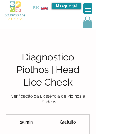
Marque já!
EN
Diagnóstico
Piolhos | Head
Lice Check
Verificação da Existência de Piolhos e
Lêndeas
Gratuito
15 min
1
Gratuito
5
m