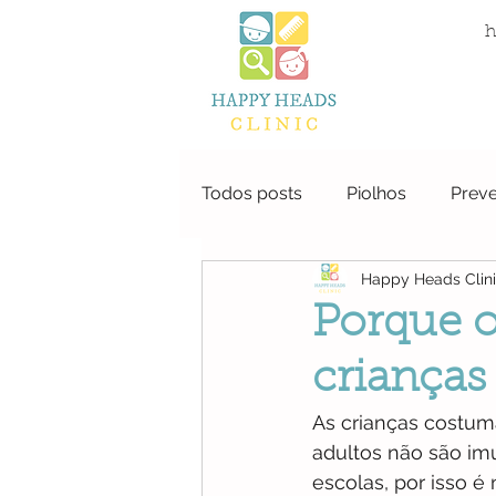
Clinica do Piolho
h
Algarve
Todos posts
Piolhos
Prev
Happy Heads Clin
Porque o
crianças
As crianças costum
adultos não são im
escolas, por isso é