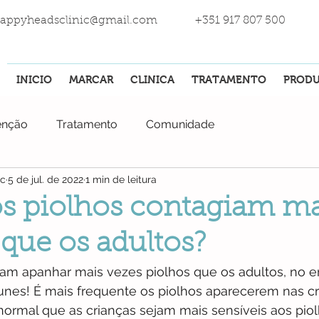
appyheadsclinic@gmail.com
+351 917 807 500
INICIO
MARCAR
CLINICA
TRATAMENTO
PROD
enção
Tratamento
Comunidade
ic
5 de jul. de 2022
1 min de leitura
s piolhos contagiam ma
 que os adultos?
am apanhar mais vezes piolhos que os adultos, no e
unes! É mais frequente os piolhos aparecerem nas c
 normal que as crianças sejam mais sensíveis aos piol