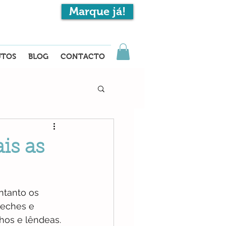
Marque já!
EN
UTOS
BLOG
CONTACTO
is as
ntanto os 
reches e 
hos e lêndeas. 