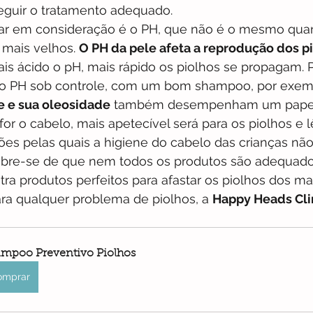
eguir o tratamento adequado.
evar em consideração é o PH, que não é o mesmo qu
mais velhos. 
O PH da pele afeta a reprodução dos pi
is ácido o pH, mais rápido os piolhos se propagam. P
 o PH sob controle, com um bom shampoo, por exem
e e sua oleosidade
 também desempenham um papel 
or o cabelo, mais apetecível será para os piolhos e l
ões pelas quais a higiene do cabelo das crianças não
mbre-se de que nem todos os produtos são adequado
tra produtos perfeitos para afastar os piolhos dos m
ra qualquer problema de piolhos, a 
Happy Heads Cli
mpoo Preventivo Piolhos
omprar