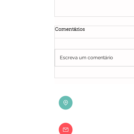
Comentários
Escreva um comentário
Piolhos: Guia para Pais e
Mães
Happy Heads Clinic 
Avenida 5 de Outubr
8000-075 Faro
happyheadsclinic@