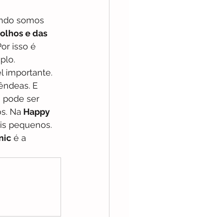
ando somos 
olhos e das 
or isso é 
plo.
importante. 
êndeas. E 
 pode ser 
s. Na
 Happy 
ais pequenos.
nic
 é a 