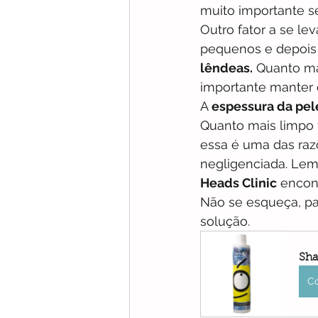
muito importante s
Outro fator a se l
pequenos e depois 
lêndeas.
 Quanto ma
importante manter
A 
espessura da pel
Quanto mais limpo f
essa é uma das raz
negligenciada. Le
Heads Clinic
 encon
Não se esqueça, pa
solução.
Sha
C